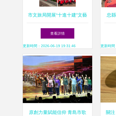
市文旅局開展“十進十建”文藝
忠縣
惠民演出活動
惠—
查看詳情
更新時間：2026-06-19 19:31:46
更新時間：20
原創力量賦能信仰 青島市歌
關注