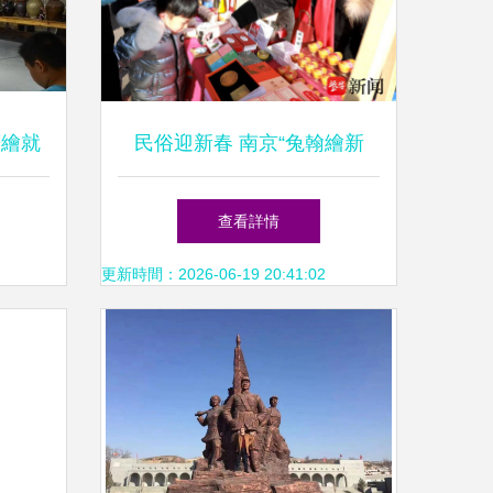
筆繪就
民俗迎新春 南京“兔翰繪新
卷
春”民俗游樂會點亮佳節魅力
查看詳情
更新時間：2026-06-19 20:41:02