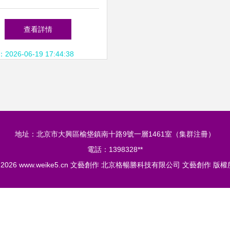
創 產品,你值得擁有
查看詳情
26-06-19 17:44:38
地址：北京市大興區榆垡鎮南十路9號一層1461室（集群注冊）
電話：1398328**
© 2026
www.weike5.cn
文藝創作
北京格暢勝科技有限公司
文藝創作
版權